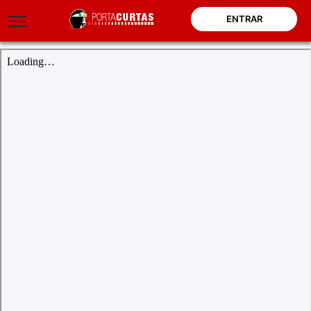
`
ENTRAR
`