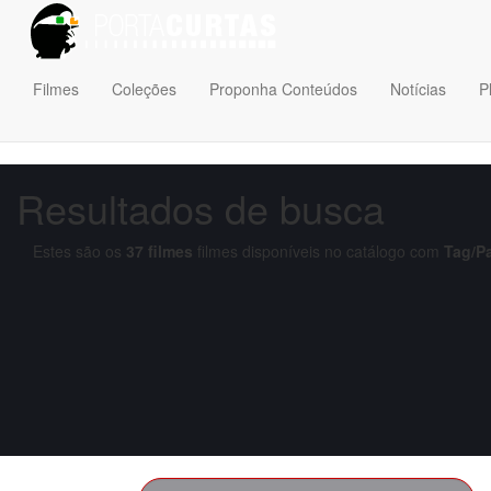
Filmes
Coleções
Proponha Conteúdos
Notícias
P
Resultados de busca
Estes são os
37
filmes
filmes disponíveis no catálogo com
Tag/P