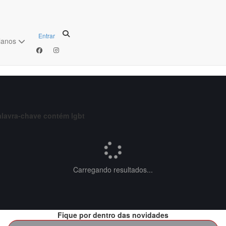
Entrar
lanos
alavra-chave contém lgbt
Carregando resultados...
Fique por dentro das novidades