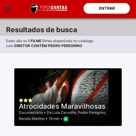
ENTRAR
Resultados de busca
Estes são os
1
FILME
filmes disponíveis no catálogo
com
DIRETOR CONTÉM PEDRO PEREGRINO
Atrocidades Maravilhosas
Documentário
• De
Lula Carvalho
,
Pedro Peregrino
,
Renato Martins
• 18 min •